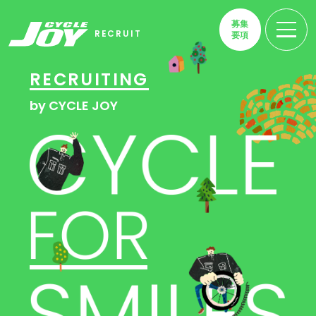
募集
RECRUIT
要項
RECRUITING
by CYCLE JOY