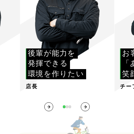
後輩が能力を
お
発揮できる
「
環境を作りたい
笑
店長
チー
1
2
3